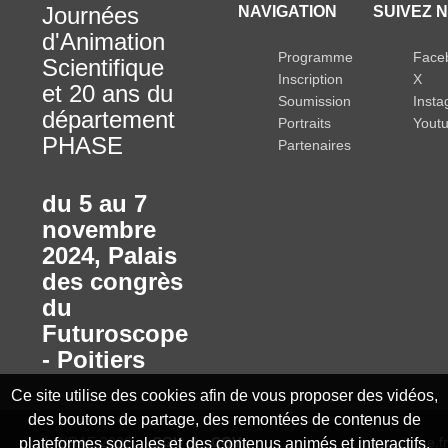
Journées
NAVIGATION
SUIVEZ N
d'Animation
Programme
Face
Scientifique
Inscription
X
et 20 ans du
Soumission
Inst
département
Portraits
Yout
PHASE
Partenaires
du 5 au 7
novembre
2024
,
Palais
des congrès
du
Futuroscope
- Poitiers
Ce site utilise des cookies afin de vous proposer des vidéos,
des boutons de partage, des remontées de contenus de
© INRAE 2023
CGU
CGV
www.inrae.fr
plateformes sociales et des contenus animés et interactifs.